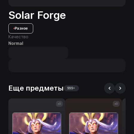
Solar Forge
Разное
Качество
Normal
Еще предметы
999+
x0
x0