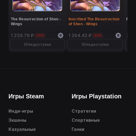
The Resurrection of Shen -
Inscribed The Resurrection
Flutt
Wings
of Shen - Wings
1 239.79 ₽
1 264.42 ₽
7 26
-25%
-30%
Недоступно
Недоступно
Игры Steam
Игры Playstation
Инди-игры
Стратегии
Экшены
Спортивные
Казуальные
Гонки