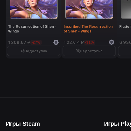
The Resurrection of Shen -
Inscribed The Resurrection
Flutte
Wings
of Shen - Wings
1 208.67 ₽
1 227.14 ₽
6 93
-27%
-31%
Недоступно
Недоступно
Игры Steam
Игры Pla