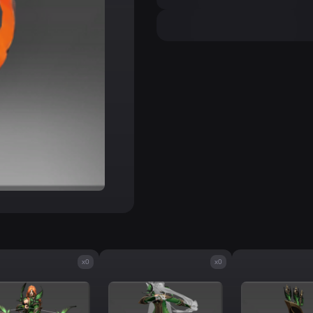
x0
x0