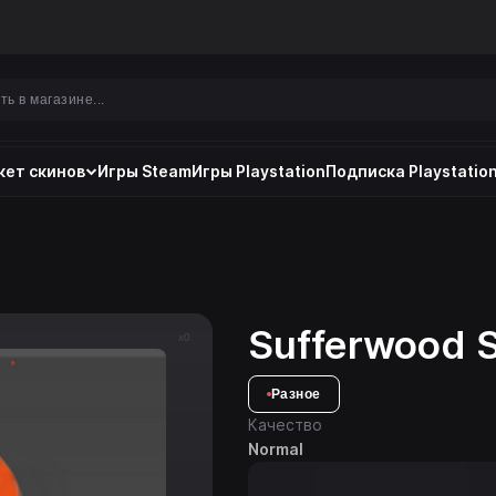
ет скинов
Игры Steam
Игры Playstation
Подписка Playstation
Sufferwood S
x0
Разное
Качество
Normal