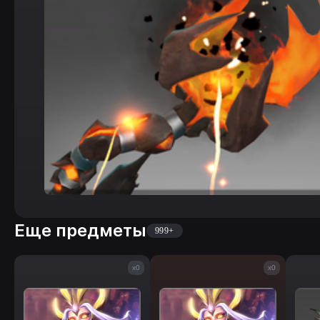
Еще предметы
999+
x0
x0