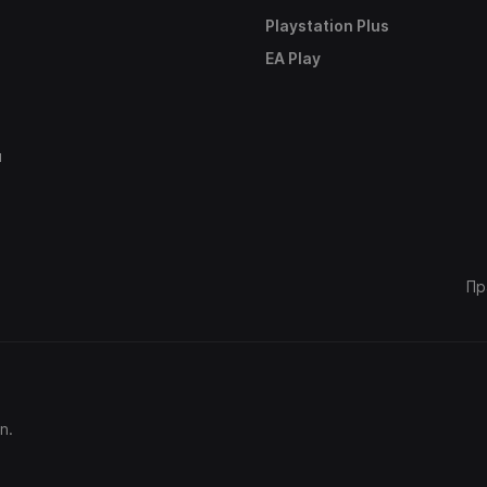
Playstation Plus
е
EA Play
ы
Пр
n.