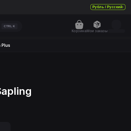
Рубль / Русский
CTRL
K
Корзина
Мои заказы
 Plus
apling