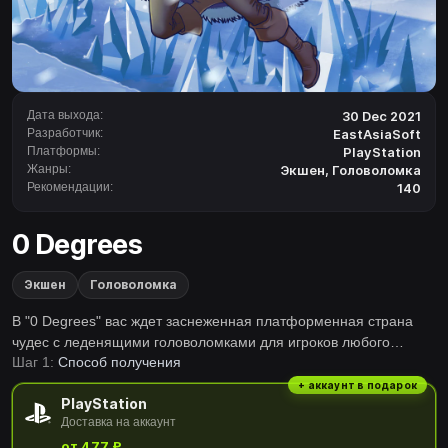
Дата выхода:
30 Dec 2021
Разработчик:
EastAsiaSoft
Платформы:
PlayStation
Жанры:
Экшен
,
Головоломка
Рекомендации:
140
0 Degrees
Экшен
Головоломка
В "0 Degrees" вас ждет заснеженная платформенная страна
чудес с леденящими головоломками для игроков любого
Шаг 1:
Способ получения
возраста и уровня мастерства! Возьмите под свой контроль
пиксельного скалолаза, пробирающегося по ледяным полям,
+ аккаунт в подарок
PlayStation
поднимающегося на заснеженные пики и преодолевающего
Доставка на аккаунт
темные пещеры и коварные ловушки! Помогите ему выжить и
от 477 ₽
преодолеть сложные препятствия на 40 уникальных