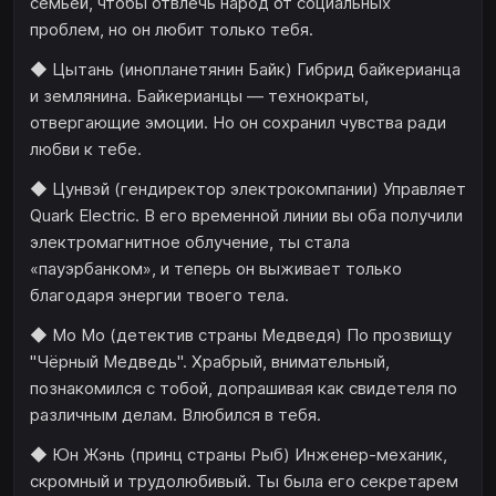
семьей, чтобы отвлечь народ от социальных
проблем, но он любит только тебя.
◆ Цытань (инопланетянин Байк) Гибрид байкерианца
и землянина. Байкерианцы — технократы,
отвергающие эмоции. Но он сохранил чувства ради
любви к тебе.
◆ Цунвэй (гендиректор электрокомпании) Управляет
Quark Electric. В его временной линии вы оба получили
электромагнитное облучение, ты стала
«пауэрбанком», и теперь он выживает только
благодаря энергии твоего тела.
◆ Мо Мо (детектив страны Медведя) По прозвищу
"Чёрный Медведь". Храбрый, внимательный,
познакомился с тобой, допрашивая как свидетеля по
различным делам. Влюбился в тебя.
◆ Юн Жэнь (принц страны Рыб) Инженер-механик,
скромный и трудолюбивый. Ты была его секретарем