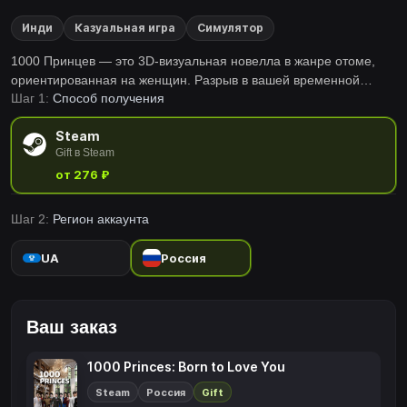
Инди
Казуальная игра
Симулятор
1000 Принцев — это 3D-визуальная новелла в жанре отоме,
ориентированная на женщин. Разрыв в вашей временной
Шаг 1:
Способ получения
линии привел к тому, что все ваши мужья-принцы из прошлого,
настоящего и будущего переместились в ваше время, чтобы
Steam
защищать и любить вас.
Gift в Steam
от 276 ₽
Шаг 2:
Регион аккаунта
UA
Россия
Ваш заказ
1000 Princes: Born to Love You
Steam
Россия
Gift