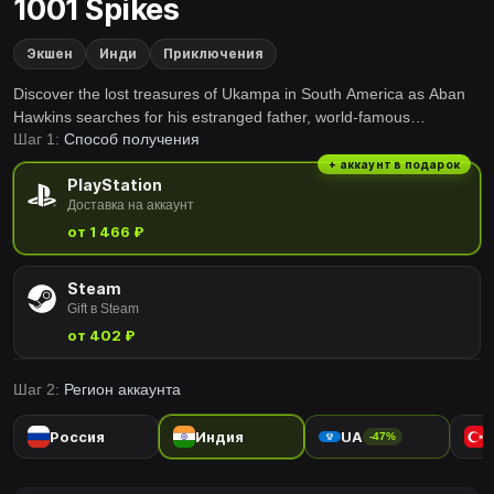
1001 Spikes
Экшен
Инди
Приключения
Discover the lost treasures of Ukampa in South America as Aban
Hawkins searches for his estranged father, world-famous
Шаг 1:
Способ получения
archeaologist, Jim Hawkins. Aban Hawkins races into the frozen
tundra of the antarctic, undiscovered temple ruins and the vast
+ аккаунт в подарок
PlayStation
caverns of South America in search of his father and the legendary
Доставка на аккаунт
treasure rumored to lie...
от 1 466 ₽
Steam
Gift в Steam
от 402 ₽
Шаг 2:
Регион аккаунта
Россия
Индия
UA
-47%