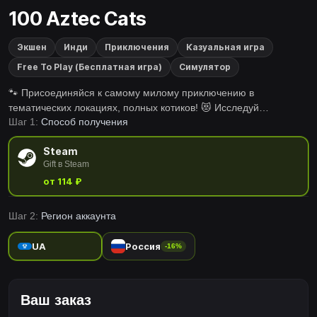
100 Aztec Cats
Экшен
Инди
Приключения
Казуальная игра
Free To Play (Бесплатная игра)
Симулятор
🐾 Присоединяйся к самому милому приключению в
тематических локациях, полных котиков! 😻 Исследуй
Шаг 1:
Способ получения
очаровательные нарисованные от руки локации и попробуй
найти 100 спрятанных пушистиков по всему миру игры. 🐈🕵️‍♂️
Steam
Сможешь найти их всех? 🕵️‍♂️🐈
Gift в Steam
от 114 ₽
Шаг 2:
Регион аккаунта
UA
Россия
-16%
Ваш заказ