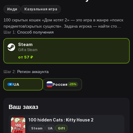
Инди
Казуальная игра
100 скрытых кошек «Дом котят 2» — это игра в жанре «поиск
предметов/скрытых существ». Задача игрока — найти сто
Шаг 1:
Способ получения
кошек (и сто резиновых цыплят), расположенных на карте.
Steam
Gift в Steam
от 57 ₽
Шаг 2:
Регион аккаунта
UA
Россия
-25%
Ваш заказ
100 hidden Cats : Kitty House 2
Steam
UA
Gift