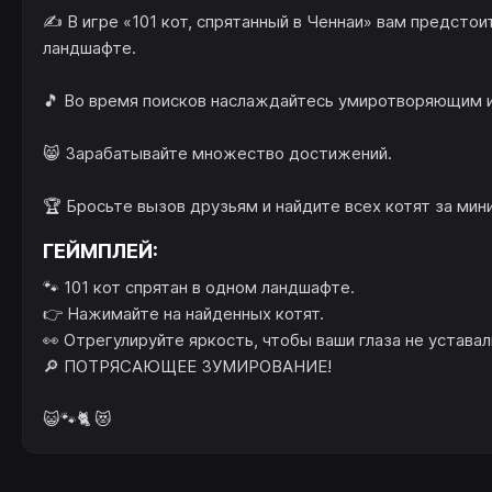
✍️ В игре «101 кот, спрятанный в Ченнаи» вам предсто
ландшафте.
🎵 Во время поисков наслаждайтесь умиротворяющим 
😸 Зарабатывайте множество достижений.
🏆 Бросьте вызов друзьям и найдите всех котят за мин
ГЕЙМПЛЕЙ:
🐾 101 кот спрятан в одном ландшафте.
👉 Нажимайте на найденных котят.
👀 Отрегулируйте яркость, чтобы ваши глаза не уставал
🔎 ПОТРЯСАЮЩЕЕ ЗУМИРОВАНИЕ!
😺🐾🐈 😻