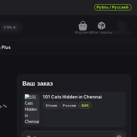
Рубль / Русский
CTRL
K
Корзина
Мои заказы
 Plus
Ваш заказ
101 Cats Hidden in Chennai
Steam
Россия
Gift
а 🐾