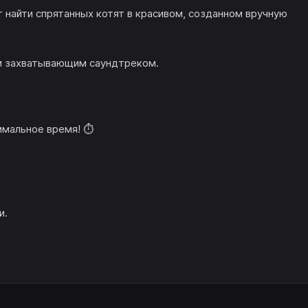
ит найти спрятанных котят в красивом, созданном вручную
и захватывающим саундтреком.
имальное время! ⏱️
и.