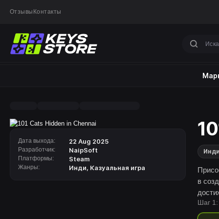
Отзывы
Контакты
Марк
10
Дата выхода:
22 Aug 2025
Разработчик:
NaipSoft
Инд
Платформы:
Steam
Жанры:
Инди
,
Казуальная игра
Присо
в соз
дости
Шаг 1: