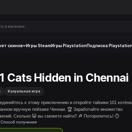
ет скинов
Игры Steam
Игры Playstation
Подписка Playstation
1 Cats Hidden in Chennai
и
Казуальная игра
единяйтесь к этому приключению и откройте тайники 101 котёнк
данном вручную пейзаже Ченнаи. 🏆 Заработайте множество
жений. Сколько 😺 вы сможете найти? 🔎 Поторопитесь! ⏱️
Способ получения