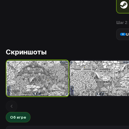
Шаг 2:
U
Скриншоты
Об игре