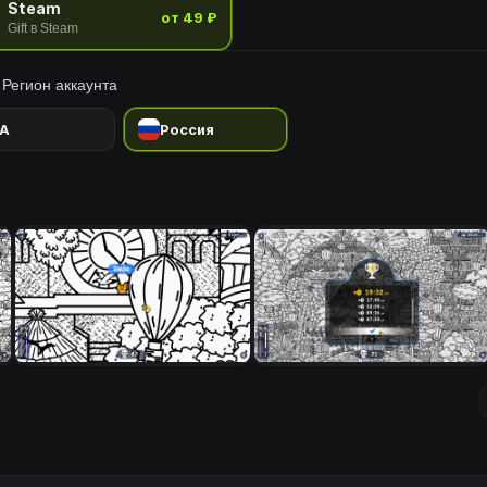
Steam
от 49 ₽
Gift в Steam
Регион аккаунта
A
Россия