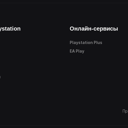
ystation
Онлайн-сервисы
Playstation Plus
е
EA Play
ы
Пр