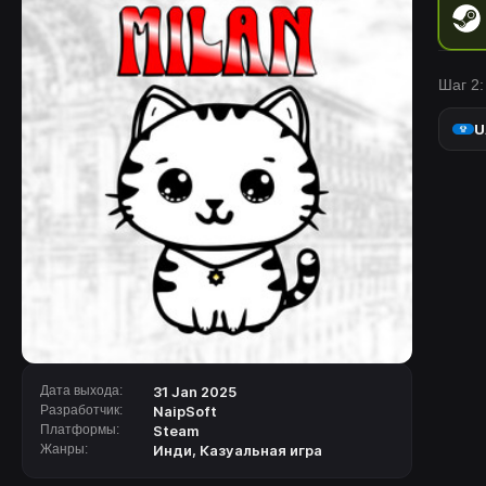
Шаг 2:
U
Дата выхода:
31 Jan 2025
Разработчик:
NaipSoft
Платформы:
Steam
Жанры:
Инди
,
Казуальная игра