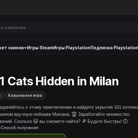
ет скинов
Игры Steam
Игры Playstation
Подписка Playstation
1 Cats Hidden in Milan
и
Казуальная игра
единяйтесь к этому приключению и найдите укрытия 101 котенка
данном вручную пейзаже Милана. 🏆 Заработайте множество
жений. Сколько 😺 вы сможете найти? 🔎 Будьте быстры! ⏱️
Способ получения