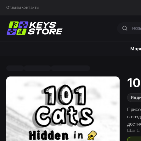
Отзывы
Контакты
Марк
10
Инд
Присо
в соз
дости
Шаг 1: