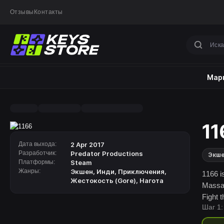
Отзывы
Контакты
Марк
11
Дата выхода:
2 Apr 2017
Разработчик:
Predator Productions
Экш
Платформы:
Steam
Жанры:
Экшен
,
Инди
,
Приключения
,
1166 i
Жестокость (Gore)
,
Нагота
Massac
Fight 
Шаг 1:
The da