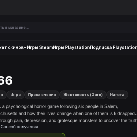
ет скинов
Игры Steam
Игры Playstation
Подписка Playstation
66
ен
Инди
Приключения
Жестокость (Gore)
Нагота
s a psychological horror game following six people in Salem,
husetts and how their lives change when one of them is kidnapped
through pain, depression, and grotesque monsters to uncover the truth
Способ получения
rkness has taken a hold, will you see the light or hide in the shadows