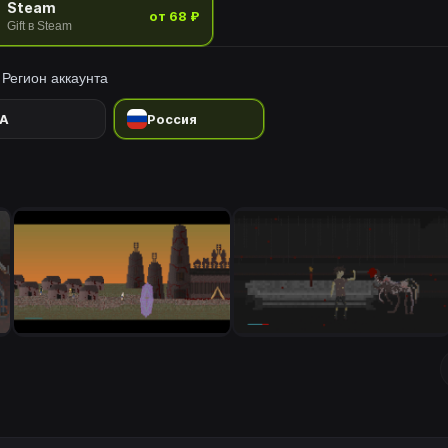
Steam
от 68 ₽
Gift в Steam
Регион аккаунта
A
Россия