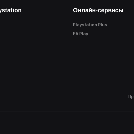
ystation
Онлайн-сервисы
Playstation Plus
е
EA Play
ы
Пр