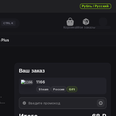
Рубль / Русский
CTRL
K
Корзина
Мои заказы
 Plus
Ваш заказ
1166
Steam
Россия
Gift
…
.
?