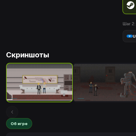
Шаг 2:
U
Скриншоты
Об игре