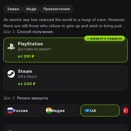
Экшен
Инди
Приключения
An atomic war has reduced the world to a heap of ruins. However,
there are still those who refuse to give up and seek to bring justice
Шаг 1:
Способ получения
even in this chaos. Use your blade, granades and shotgun to fight
your way through this post-apocalyptic scrolling action-platformer
+ аккаунт в подарок
PlayStation
in pure 80s arcade style.
Доставка на аккаунт
от 291 ₽
Steam
Gift в Steam
от 230 ₽
Шаг 2:
Регион аккаунта
Россия
Индия
UA