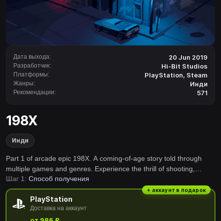
Дата выхода:
20 Jun 2019
Разработчик:
Hi-Bit Studios
Платформы:
PlayStation
,
Steam
Жанры:
Инди
Рекомендации:
571
198X
Инди
Part 1 of arcade epic 198X. A coming-of-age story told through
multiple games and genres. Experience the thrill of shooting,
Шаг 1:
Способ получения
driving, jumping, fighting and role-playing in 5 full-blown arcade
stages – combined with cinematic pixel-art storytelling.
+ аккаунт в подарок
PlayStation
Доставка на аккаунт
от 986 ₽