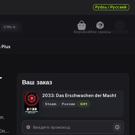
Рубль / Русский
CTRL
K
Корзина
Мои заказы
 Plus
r
Ваш заказ
2033: Das Erschwachen der Macht
Steam
Россия
Gift
er,
Ein