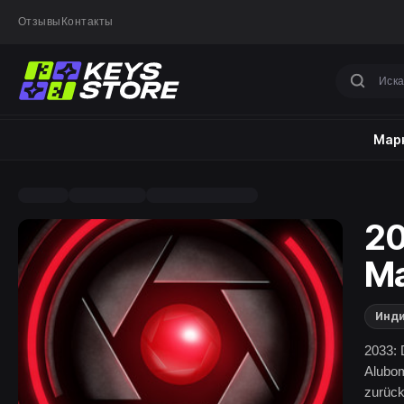
Отзывы
Контакты
Марк
20
M
Инд
2033: 
Alubom
zurück