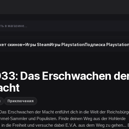
ет скинов
Игры Steam
Игры Playstation
Подписка Playstation
33: Das Erschwachen de
acht
и
Приключения
Das Erschwachen der Macht entführt dich in die Welt der Reichsbürg
mel-Sammler und Populisten. Finde deinen Weg aus der Hohlerde
 in die Freiheit und versuche dabei E.V.A. aus dem Weg zu gehen... 