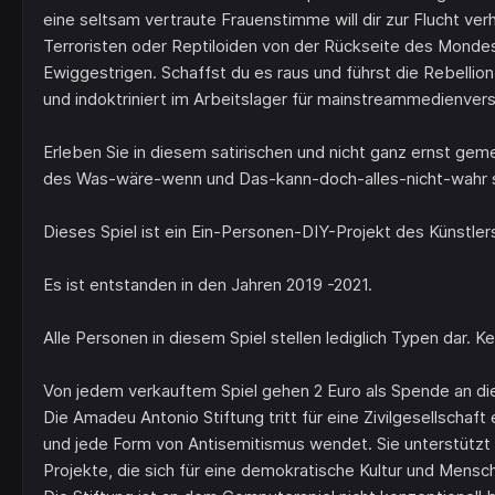
eine seltsam vertraute Frauenstimme will dir zur Flucht ve
Terroristen oder Reptiloiden von der Rückseite des Mond
Ewiggestrigen. Schaffst du es raus und führst die Rebellio
und indoktriniert im Arbeitslager für mainstreammedienve
Erleben Sie in diesem satirischen und nicht ganz ernst g
des Was-wäre-wenn und Das-kann-doch-alles-nicht-wahr s
Dieses Spiel ist ein Ein-Personen-DIY-Projekt des Künstler
Es ist entstanden in den Jahren 2019 -2021.
Alle Personen in diesem Spiel stellen lediglich Typen dar. K
Von jedem verkauftem Spiel gehen 2 Euro als Spende an di
Die Amadeu Antonio Stiftung tritt für eine Zivilgesellscha
und jede Form von Antisemitismus wendet. Sie unterstützt 
Projekte, die sich für eine demokratische Kultur und Mens