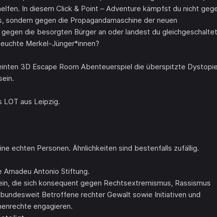
rhelfen. In diesem Click & Point – Adventure kämpfst du nicht geg
es, sondern gegen die Propagandamaschine der neuen
n gegen die besorgten Bürger an oder landest du gleichgeschalte
rseuchte Merkel-Jünger*innen?
emeinten 3D Escape Room Abenteuerspiel die überspitzte Dystopi
ein.
s LOT aus Leipzig.
eine echten Personen. Ähnlichkeiten sind bestenfalls zufällig.
e Amadeu Antonio Stiftung.
ft ein, die sich konsequent gegen Rechtsextremismus, Rassismus
bundesweit Betroffene rechter Gewalt sowie Initiativen und
chenrechte engagieren.