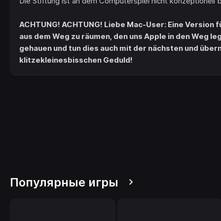
Die Stiftung ist an dem Computerspiel nicht konzeptionell be
ACHTUNG! ACHTUNG! Liebe Mac-User: Eine Version für 
aus dem Weg zu räumen, den uns Apple in den Weg legt
gehauen und tun dies auch mit der nächsten und übernä
klitzekleinesbisschen Geduld!
Популярные игры