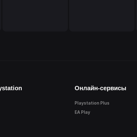
ystation
Онлайн-сервисы
Playstation Plus
е
EA Play