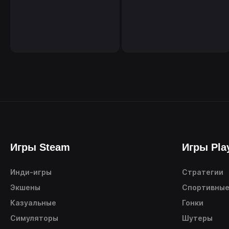
Игры Steam
Игры Pla
Инди-игры
Стратегии
Экшены
Спортивны
Казуальные
Гонки
Симуляторы
Шутеры