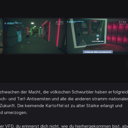
rschwachen der Macht, die völkischen Schwurbler haben erfolgreic
Hoch- und Tief-Antisemiten und alle die anderen stramm-nationale
ukunft. Die keimende Kartoffel ist zu alter Stärke erlangt und
und umerzogen.
der VFD, du erinnerst dich nicht, wie du hierhergekommen bist, ab