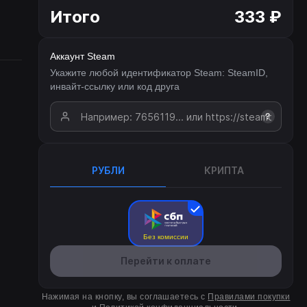
Итого
333 ₽
Аккаунт Steam
Укажите любой идентификатор Steam: SteamID,
инвайт-ссылку или код друга
?
РУБЛИ
КРИПТА
Без комиссии
Перейти к оплате
Нажимая на кнопку, вы соглашаетесь с
Правилами покупки