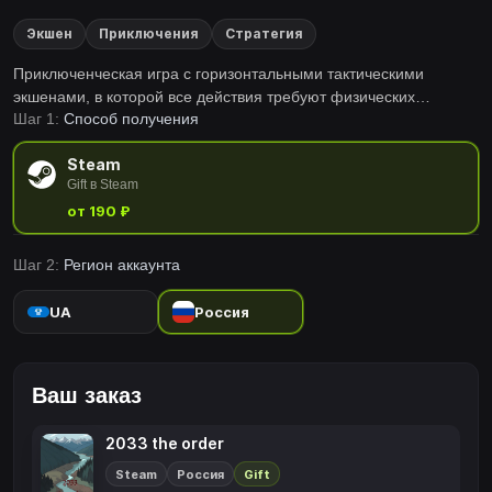
Экшен
Приключения
Стратегия
Приключенческая игра с горизонтальными тактическими
экшенами, в которой все действия требуют физических
Шаг 1:
Способ получения
нагрузок, правильного управления физическими силами и
осторожного боя. Атака, оборона, бомбометание,
Steam
опрокидывание, прыжок, головокружение, прерывание атаки,
Gift в Steam
усиление различных значений. Богатые механизмы ждут
от 190 ₽
открытия.
Шаг 2:
Регион аккаунта
UA
Россия
Ваш заказ
2033 the order
Steam
Россия
Gift