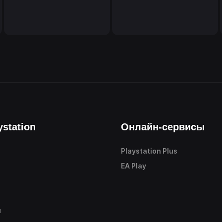
ystation
Онлайн-сервисы
Playstation Plus
е
EA Play
ы