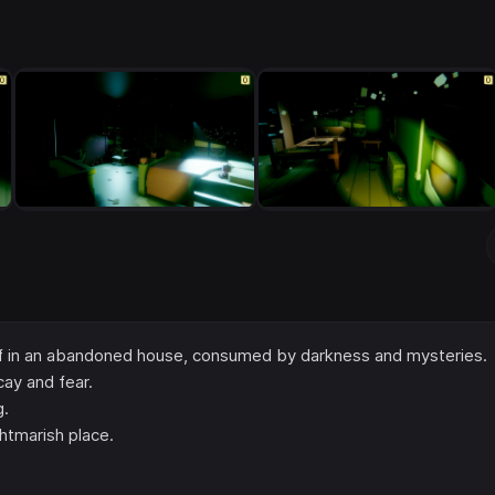
self in an abandoned house, consumed by darkness and mysteries.
cay and fear.
g.
htmarish place.