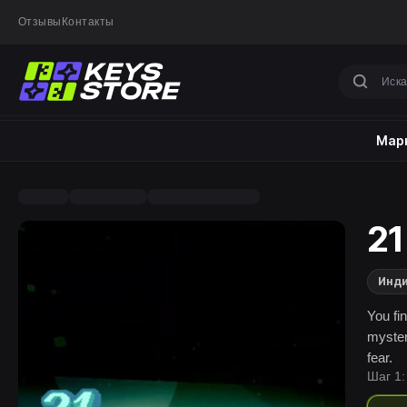
Отзывы
Контакты
Марк
21
Инд
You fi
mysteri
fear.
Шаг 1: