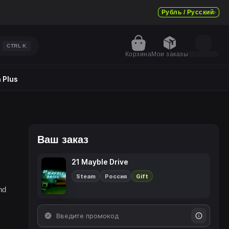
Рубль / Русский
CTRL
K
Корзина
Мои заказы
 Plus
Ваш заказ
21 Mayble Drive
Steam
Россия
Gift
nd