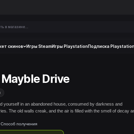
ет скинов
Игры Steam
Игры Playstation
Подписка Playstation
 Mayble Drive
и
nd yourself in an abandoned house, consumed by darkness and
es. The old walls creak, and the air is filled with the smell of decay a
Способ получения