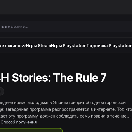
ет скинов
Игры Steam
Игры Playstation
Подписка Playstation
H Stories: The Rule 7
и
леднее время молодежь в Японии говорит об одной городской
е: загадочная программа распространяется в интернете. Тот, кто
кает эту программу, должен соблюдать семь правил в течение
Способ получения
, иначе его ждут наказание, вплоть до смерти.