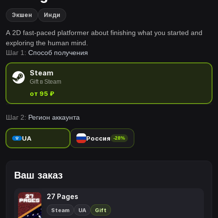
Экшен
Инди
A 2D fast-paced platformer about finishing what you started and
exploring the human mind.
Шаг 1:
Способ получения
Steam
Gift в Steam
от 95 ₽
Шаг 2:
Регион аккаунта
UA
Россия
-28%
Ваш заказ
27 Pages
Steam
UA
Gift