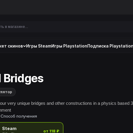
ет скинов
Игры Steam
Игры Playstation
Подписка Playstation
 Bridges
улятор
your very unique bridges and other constructions in a physics based 
onment
Способ получения
Steam
от 118 ₽