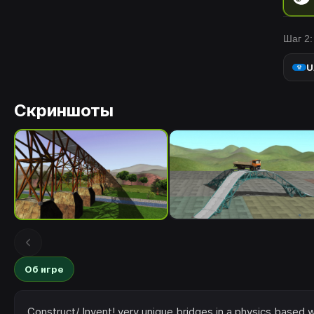
Шаг 2:
U
Скриншоты
Об игре
Construct/ Invent! very unique bridges in a physics based w