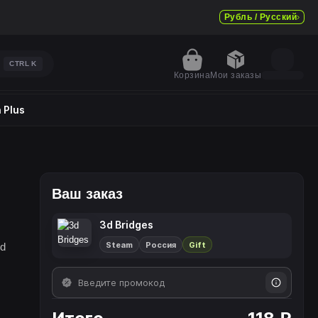
Рубль / Русский
CTRL
K
Корзина
Мои заказы
 Plus
Ваш заказ
3d Bridges
Steam
Россия
Gift
3d