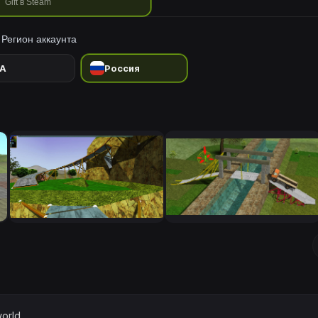
Gift в Steam
Регион аккаунта
A
Россия
orld.