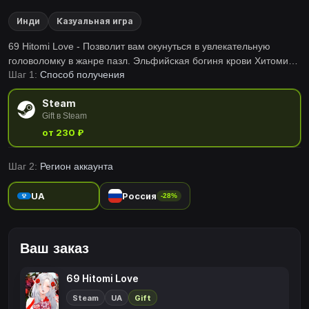
Инди
Казуальная игра
69 Hitomi Love - Позволит вам окунуться в увлекательную
головоломку в жанре пазл. Эльфийская богиня крови Хитоми
Шаг 1:
Способ получения
ждет когда вы соберете все детали пазла и откроете
графическое вознаграждение. Расслабляющая музыка и
Steam
медитативный геймплей позволят хорошо отдохнуть после
Gift в Steam
работы.
от 230 ₽
Шаг 2:
Регион аккаунта
UA
Россия
-28%
Ваш заказ
69 Hitomi Love
Steam
UA
Gift