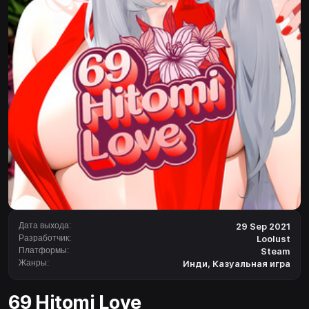
Дата выхода:
29 Sep 2021
Разработчик:
Loolust
Платформы:
Steam
Жанры:
Инди
,
Казуальная игра
69 Hitomi Love