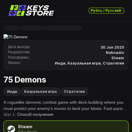
Рубль / Русский
Дата выхода:
30 Jun 2025
Разработчик:
Noknadiv
Платформы:
Steam
Жанры:
Инди
,
Казуальная игра
,
Стратегия
75 Demons
Инди
Казуальная игра
Стратегия
A roguelike demonic combat game with deck-building where you
must predict your enemy's moves to land your blows. Fast-paced
Шаг 1:
Способ получения
combat, numerous items and weapons to unleash powerful
attacks, and unique effects that will turn the battle in your favor.
Steam