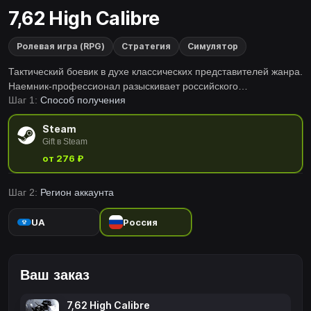
7,62 High Calibre
Ролевая игра (RPG)
Стратегия
Симулятор
Тактический боевик в духе классических представителей жанра.
Наемник-профессионал разыскивает российского
Шаг 1:
Способ получения
«предпринимателя», похитившего крупную сумму денег у
своих «коллег», который скрывается от возмездия в неком
Steam
латиноамериканском государстве.
Gift в Steam
от 276 ₽
Шаг 2:
Регион аккаунта
UA
Россия
Ваш заказ
7,62 High Calibre