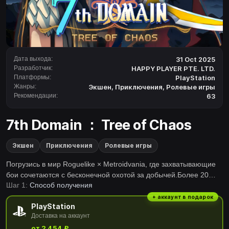
Дата выхода:
31 Oct 2025
Разработчик:
HAPPY PLAYER PTE. LTD.
Платформы:
PlayStation
Жанры:
Экшен
,
Приключения
,
Ролевые игры
Рекомендации:
63
7th Domain ： Tree of Chaos
Экшен
Приключения
Ролевые игры
Погрузись в мир Roguelike × Metroidvania, где захватывающие
бои сочетаются с бесконечной охотой за добычей.Более 20
Шаг 1:
Способ получения
часов уникального основного сюжета: грандиозное
приключение без повторов — плюс roguelike-повторяемость и
+ аккаунт в подарок
PlayStation
разблокируемые уровни сложности.70 карт и 168 событий:
Доставка на аккаунт
исследуй огромный взаимосвязанный мир — от мрачных
от 2 454 ₽
пещер и рушащихся замков до пылающих вулканов. Встреть