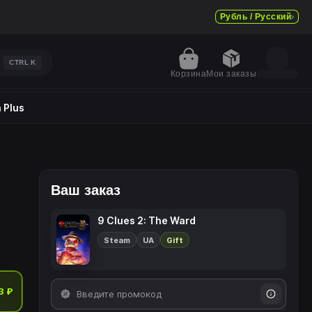
Рубль / Русский
CTRL
K
Корзина
Мои заказы
 Plus
Ваш заказ
9 Clues 2: The Ward
Steam
UA
Gift
3 ₽