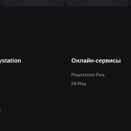
ystation
Онлайн-сервисы
Playstation Plus
е
EA Play
ы