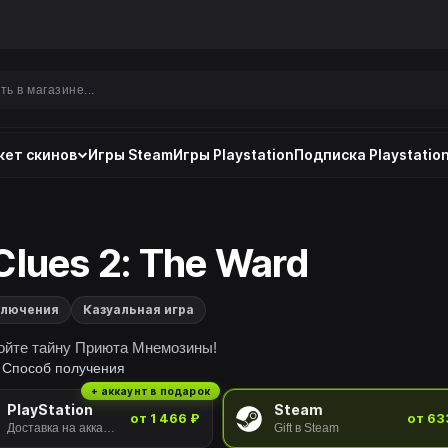
ет скинов
Игры Steam
Игры Playstation
Подписка Playstation
Clues 2: The Ward
ключения
Казуальная игра
ойте тайну Приюта Мнемозины!
Способ получения
+ аккаунт в подарок
PlayStation
Steam
от 1 466 ₽
от 63
Доставка на аккаунт
Gift в Steam