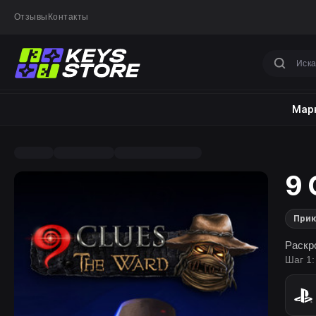
Отзывы
Контакты
Марк
9 
При
Раскр
Шаг 1: