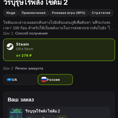
วีรบุรุษไร้พลัง ไข่ต้ม 2
Инди
Приключения
Ролевая игра (RPG)
Стратегия
ไข่ต้มและย่างเนยออกเดินทางไปยังดินแดนภูติเพื่อค้นหา 'ผลึกแร่แห่ง
เวลา' 100 ก้อน สำหรับใช้เป็นพลังงานในการส่งพวกเขากลับไปยัง 'โลก
Шаг 1:
Способ получения
เดิม' แต่พวกเขาจะทำได้สำเร็จหรือไม่... มาช่วยการผจญภัยของพวก
เขาอีกครั้งหนึ่งกันเถอะ!
Steam
Gift в Steam
от 276 ₽
Шаг 2:
Регион аккаунта
UA
Россия
Ваш заказ
วีรบุรุษไร้พลัง ไข่ต้ม 2