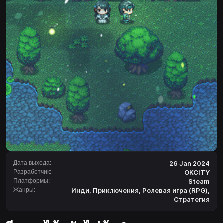
Дата выхода:
26 Jan 2024
Разработчик:
OKCITY
Платформы:
Steam
Жанры:
Инди
,
Приключения
,
Ролевая игра (RPG)
,
Стратегия