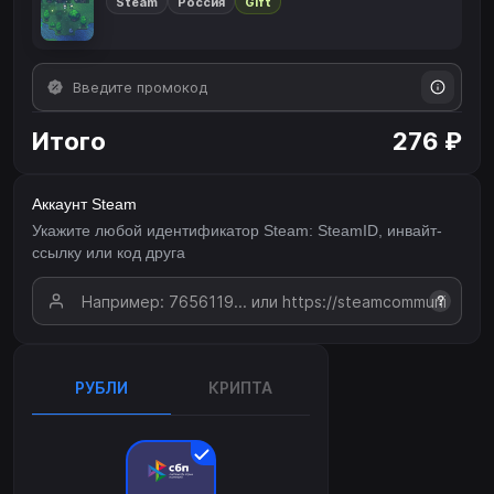
Steam
Россия
Gift
Итого
276 ₽
Аккаунт Steam
Укажите любой идентификатор Steam: SteamID, инвайт-
ссылку или код друга
?
РУБЛИ
КРИПТА