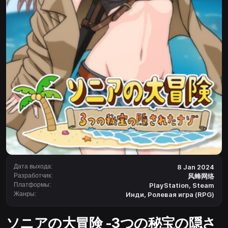
Дата выхода:
8 Jan 2024
Разработчик:
风蜂网络
Платформы:
PlayStation
,
Steam
Жанры:
Инди
,
Ролевая игра (RPG)
ソニアの大冒険 -3つの秘宝の隠さ