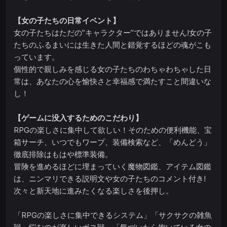
【女の子たちの日常イベント】
女の子たちはただの”キャラクター”ではありません!女の子
たちのふるまいには生きた人間と錯覚するほどの魂がこも
っています。
個性的で親しみを感じる女の子たちのわちゃわちゃした日
常は、あなたの心を愉快さと幸福感で満たすこと間違いな
し！
【ゲームに没入するためのこだわり】
RPGの楽しさに集中して欲しい！そのための便利機能、宝
箱サーチ、いつでもワープ、装備検索など、「めんどう」
徹底排除はもはや標準装備。
冒険を進めるほどに埋まっていく魔物図鑑、アイテム図鑑
は、ニンマリできる説明文や女の子たちのコメント付き!
次々と新天地に進みたくなる楽しさを後押し。
「RPGの楽しさに集中できるシステム」「サクサクの雑魚