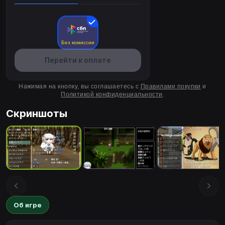
Без комиссии
Перейти к оплате
Нажимая на кнопку, вы соглашаетесь с
Правилами покупки
и
Политикой конфиденциальности
.
Скриншоты
Об игре