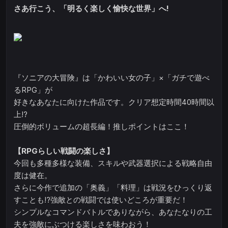
さあ行こう、「明るく楽しく愉快な世界」へ!
『ソニアの大冒険』は「かわいい女の子」×「ガチで遊べ
るRPG」が
好きなあなたに向けた作品です。クリア想定時間40時間以
上!?
圧倒的ボリュームの超長編！推しポイントはここ！
【RPGらしい戦闘の楽しさ】
今回も多種多様な装備、スキルや武器選択による戦略自由
度は健在。
さらに今作で追加の「奥義」「料理」は戦況をひっくり返
すことも!?強敵との戦闘では使いどころが重要だ！
シンプルなコマンドバトルでありながら、あなたなりの工
夫を強敵にぶつける楽しさを味わおう！