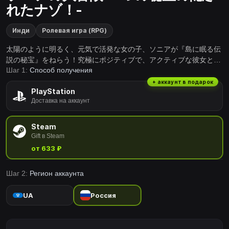
れたナゾ！-
Инди
Ролевая игра (RPG)
太陽のように明るく、元気で活発な女の子、ソニアが『島に眠る伝
説の秘宝』をねらう！究極にポジティブで、アクティブな彼女と仲
Шаг 1:
Способ получения
間たちの冒険譚。
+ аккаунт в подарок
PlayStation
Доставка на аккаунт
Steam
Gift в Steam
от 633 ₽
Шаг 2:
Регион аккаунта
UA
Россия