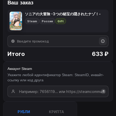
Ваш заказ
ソニアの大冒険 -3つの秘宝の隠されたナゾ！-
Steam
Россия
Gift
Итого
633 ₽
Аккаунт Steam
Укажите любой идентификатор Steam: SteamID, инвайт-
ссылку или код друга
?
РУБЛИ
КРИПТА