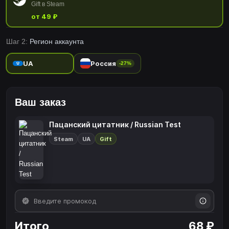
Gift в Steam
от 49 ₽
Шаг 2:
Регион аккаунта
UA
Россия
-27%
Ваш заказ
Пацанский цитатник / Russian Test
Steam
UA
Gift
Итого
68 ₽