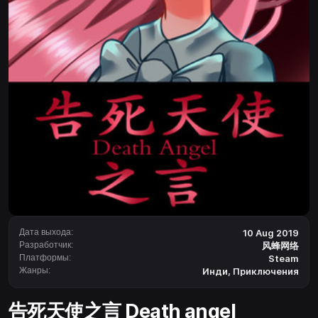
Дата выхода:
10 Aug 2019
Разработчик:
风蜂网络
Платформы:
Steam
Жанры:
Инди
,
Приключения
告死天使之言 Death angel