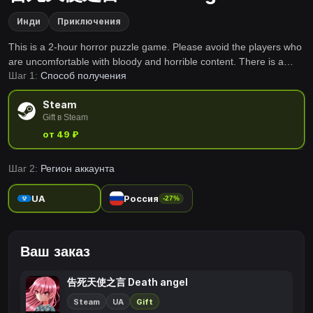
Инди
Приключения
This is a 2-hour horror puzzle game. Please avoid the players who
are uncomfortable with bloody and horrible content. There is a
Шаг 1:
Способ получения
rumor in this city about suing angels. It is said that people only
need to see this creature called suicidal angel You'll get an
Steam
invitation from the angel of death.
Gift в Steam
от 49 ₽
Шаг 2:
Регион аккаунта
UA
Россия
-27%
Ваш заказ
告死天使之言 Death angel
Steam
UA
Gift