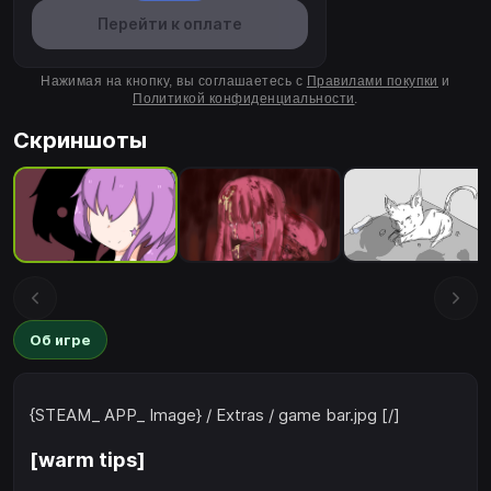
Перейти к оплате
Нажимая на кнопку, вы соглашаетесь с
Правилами покупки
и
Политикой конфиденциальности
.
Скриншоты
Об игре
{STEAM_ APP_ Image} / Extras / game bar.jpg [/]
[warm tips]