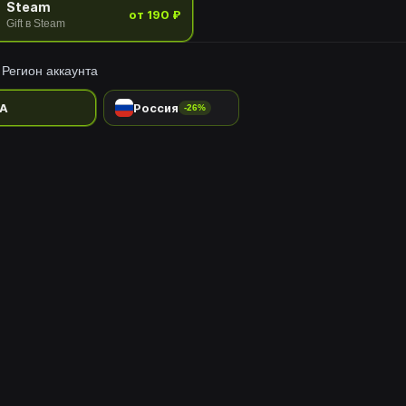
Steam
от 190 ₽
Gift в Steam
Регион аккаунта
A
Россия
-26%