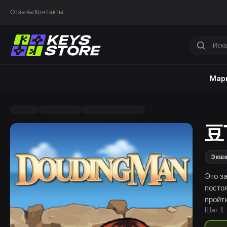
Отзывы
Контакты
Марк
豆
Экш
Это за
посто
пройт
Шаг 1:
то лу