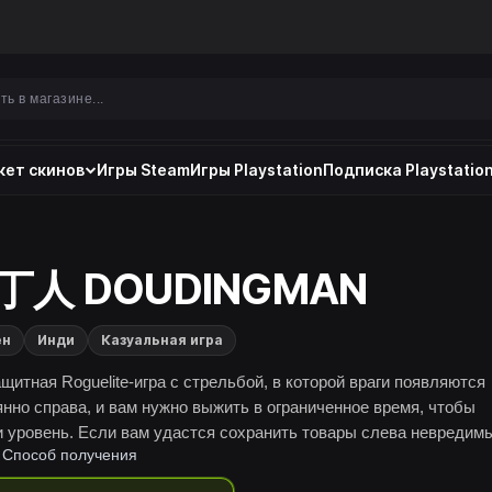
ет скинов
Игры Steam
Игры Playstation
Подписка Playstation
丁人 DOUDINGMAN
ен
Инди
Казуальная игра
щитная Roguelite-игра с стрельбой, в которой враги появляются
янно справа, и вам нужно выжить в ограниченное время, чтобы
и уровень. Если вам удастся сохранить товары слева невредим
Способ получения
чше.