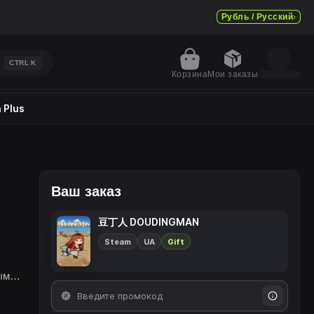
Рубль / Русский
CTRL
K
Корзина
Мои заказы
 Plus
Ваш заказ
豆丁人 DOUDINGMAN
Steam
UA
Gift
ыми,