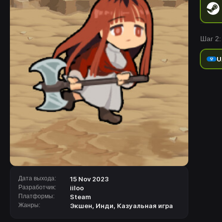
Шаг 2:
U
Дата выхода:
15 Nov 2023
Разработчик:
iiloo
Платформы:
Steam
Жанры:
Экшен
,
Инди
,
Казуальная игра