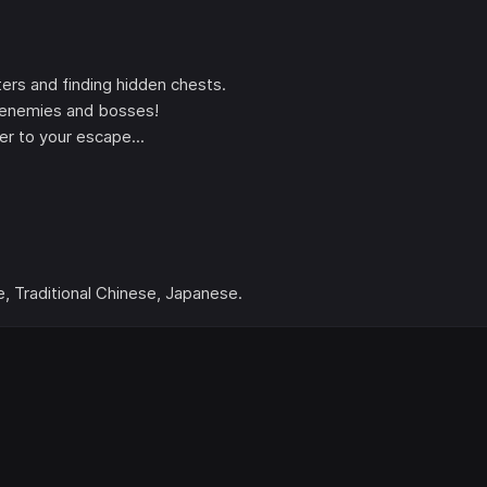
ers and finding hidden chests.
l enemies and bosses!
r to your escape...
e, Traditional Chinese, Japanese.