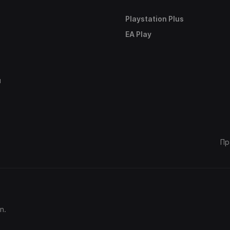
Playstation Plus
е
EA Play
ы
Пр
n.