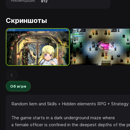
Рекомендации:
812
Скриншоты
Об игре
Random Iiem and Skills + Hidden elements RPG + Strateg
The game starts in a dark underground maze where
a female officer is confined in the deepest depths of the pr