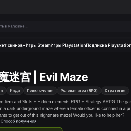
ет скинов
Игры Steam
Игры Playstation
Подписка Playstation
迷宫 | Evil Maze
ен
Инди
Приключения
Ролевая игра (RPG)
Стратегия
m Iiem and Skills + Hidden elements RPG + Strategy ARPG The g
 in a dark underground maze where a female officer is confined in a pr
nts to get out of this nightmare maze! Would you like to help her?
Способ получения