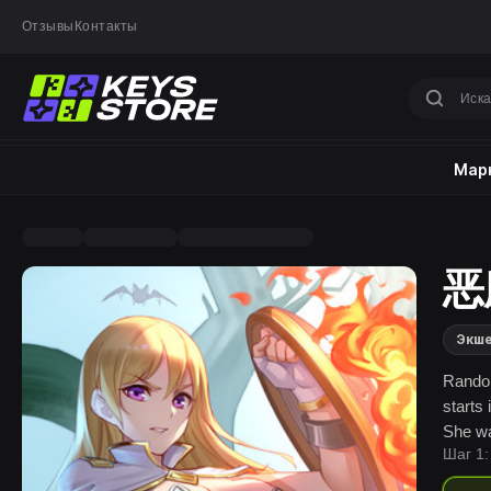
Отзывы
Контакты
Марк
恶魔
Экш
Rando
starts
She wa
Шаг 1: