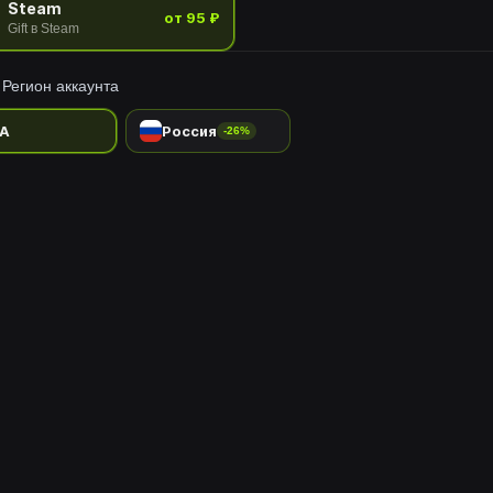
Steam
от 95 ₽
Gift в Steam
Регион аккаунта
A
Россия
-26%