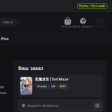
Рубль / Русский
CTRL
K
Корзина
Мои заказы
 Plus
Ваш заказ
恶魔迷宫 | Evil Maze
Steam
UA
Gift
ame
ison.