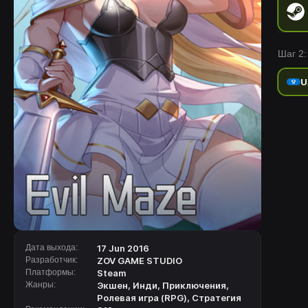
Шаг 2:
U
Дата выхода:
17 Jun 2016
Разработчик:
ZOV GAME STUDIO
Платформы:
Steam
Жанры:
Экшен
,
Инди
,
Приключения
,
Ролевая игра (RPG)
,
Стратегия