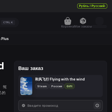
Рубль / Русский
CTRL
K
Корзина
Мои заказы
 Plus
d
Ваш заказ
和风飞行 Flying with the wind
Steam
Россия
Gift
 驾
己的