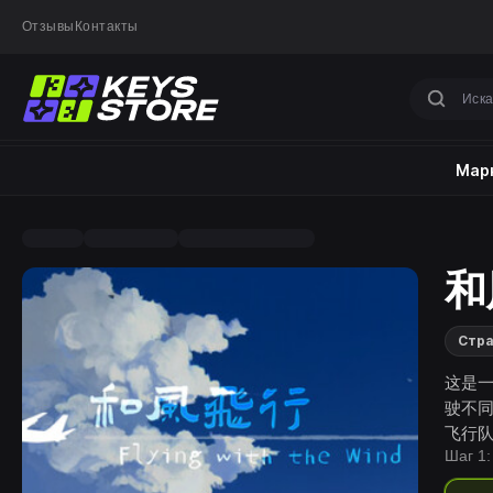
Отзывы
Контакты
Марк
和风
Стра
这是一
驶不
飞行
Шаг 1: