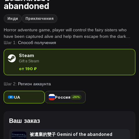
abandoned
Инди
Приключения
Horror adventure game, player will control the fairy sisters who
have been captured alive and help them escape from the dark
Шаг 1:
Способ получения
experimental site, both parties need to share the same blood
volume and live and die together, support single and double player
Steam
modes.
Gift в Steam
от 190 ₽
Шаг 2:
Регион аккаунта
UA
Россия
-26%
Ваш заказ
被遺棄的雙子 Gemini of the abandoned