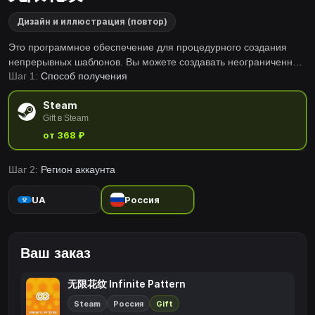
Дизайн и иллюстрация (повтор)
Это программное обеспечение для процедурного создания
непрерывных шаблонов. Вы можете создавать неограниченное
Шаг 1:
Способ получения
количество шаблонов на основе загруженных вами
изображений, просто перетаскивая мышь и настраивая
Steam
параметры.
Gift в Steam
от 368 ₽
Шаг 2:
Регион аккаунта
UA
Россия
Ваш заказ
无限花纹 Infinite Pattern
Steam
Россия
Gift