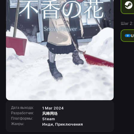
Шаг 2:
U
Дата выхода:
1 Mar 2024
Разработчик:
风蜂网络
Платформы:
Steam
Жанры:
Инди
,
Приключения