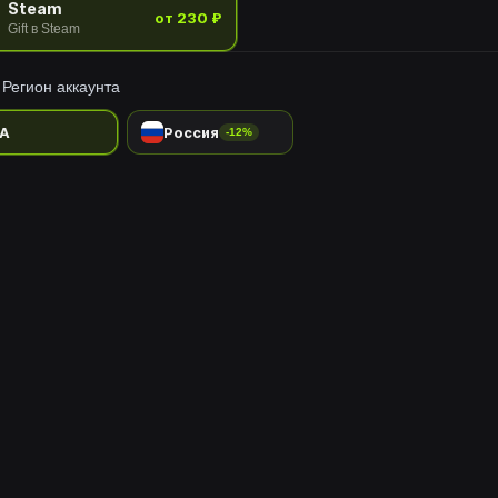
Steam
от 230 ₽
Gift в Steam
Регион аккаунта
A
Россия
-12%