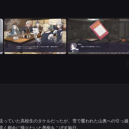
送っていた高校生のタケルだったが、雪で覆われた山奥への引っ越
早く都会に帰りたいと愚痴をこぼす毎日。