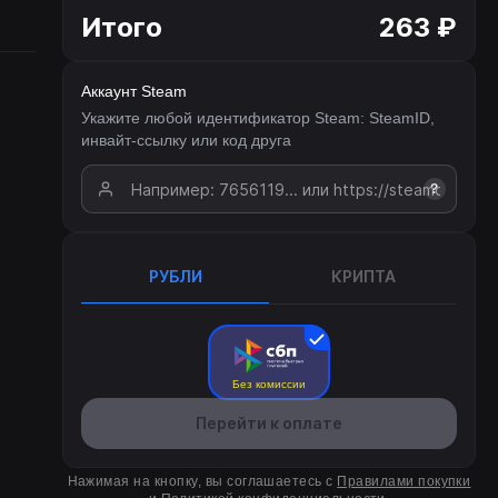
Итого
263 ₽
Аккаунт Steam
Укажите любой идентификатор Steam: SteamID,
инвайт-ссылку или код друга
?
РУБЛИ
КРИПТА
Без комиссии
Перейти к оплате
Нажимая на кнопку, вы соглашаетесь с
Правилами покупки