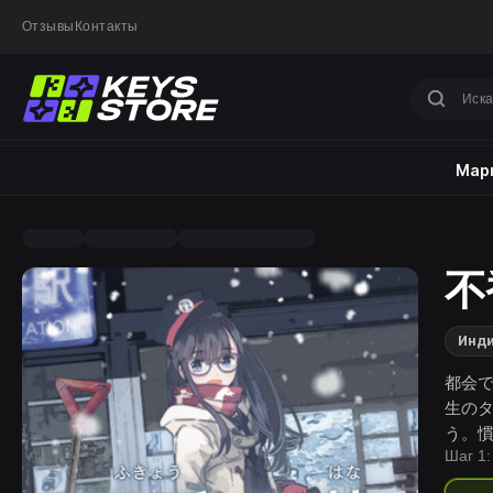
Отзывы
Контакты
Марк
不
Инд
都会
生の
う。
Шаг 1:
日。
幼馴染