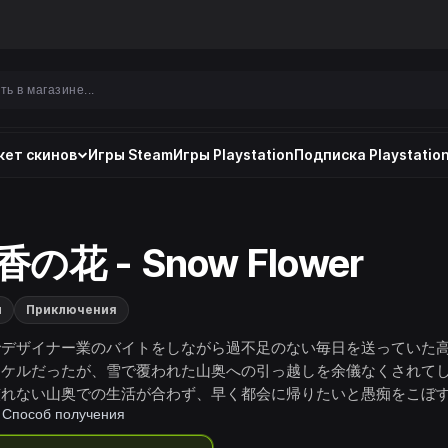
ет скинов
Игры Steam
Игры Playstation
Подписка Playstation
香の花 - Snow Flower
и
Приключения
でデザイナー業のバイトをしながら過不足のない毎日を送っていた
タケルだったが、雪で覆われた山奥への引っ越しを余儀なくされて
慣れない山奥での生活が合わず、早く都会に帰りたいと愚痴をこぼ
Способ получения
 しかしそこで出会ったのは、山が抱える問題に対してひた向きに頑
の姿だった──。