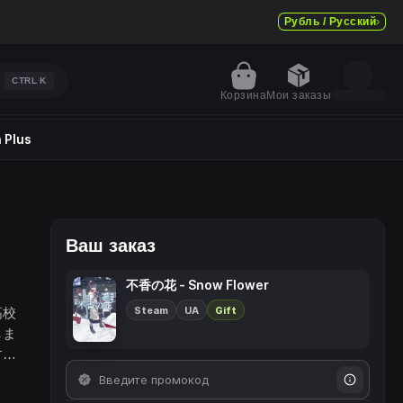
Рубль / Русский
CTRL
K
Корзина
Мои заказы
 Plus
Ваш заказ
不香の花 - Snow Flower
Steam
UA
Gift
高校
しま
す毎
張る