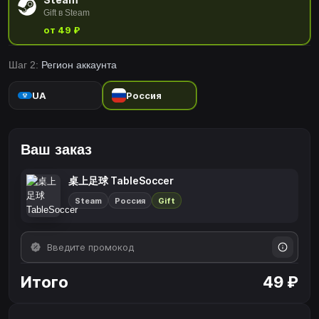
Gift в Steam
от 49 ₽
Шаг 2:
Регион аккаунта
UA
Россия
Ваш заказ
桌上足球 TableSoccer
Steam
Россия
Gift
Итого
49 ₽