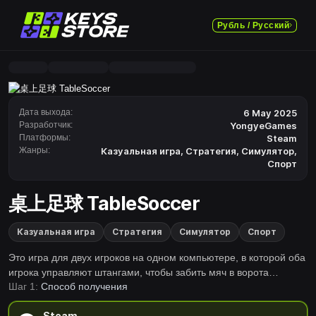
Рубль / Русский
Дата выхода:
6 May 2025
Разработчик:
YongyeGames
Платформы:
Steam
Жанры:
Казуальная игра
,
Стратегия
,
Симулятор
,
Спорт
桌上足球 TableSoccer
Казуальная игра
Стратегия
Симулятор
Спорт
Это игра для двух игроков на одном компьютере, в которой оба
игрока управляют штангами, чтобы забить мяч в ворота
Шаг 1:
Способ получения
соперника и набрать очки. В игре также реализована механика
«контроль предателя».
Steam