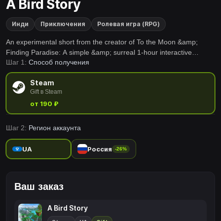
A Bird Story
Инди
Приключения
Ролевая игра (RPG)
An experimental short from the creator of To the Moon &amp;
Finding Paradise: A simple &amp; surreal 1-hour interactive
Шаг 1:
Способ получения
animation about a boy and an injured bird, told without dialogues.If
you're looking for To the Moon-like experience, I'd suggest playing
Steam
Finding Paradise first.
Gift в Steam
от 190 ₽
Шаг 2:
Регион аккаунта
UA
Россия
-26%
Ваш заказ
A Bird Story