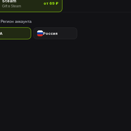
Steam
от 69 ₽
Gift в Steam
Регион аккаунта
A
Россия