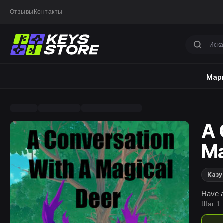
Отзывы
Контакты
Марк
A 
Ma
Казу
Have a
Шаг 1: