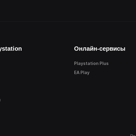
ystation
Онлайн-сервисы
Playstation Plus
е
EA Play
ы