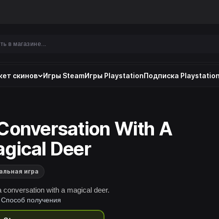
ет скинов
Игры Steam
Игры Playstation
Подписка Playstation
Conversation With A
gical Deer
альная игра
 conversation with a magical deer.
Способ получения