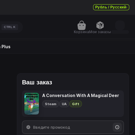
Рубль / Русский
CTRL
K
Корзина
Мои заказы
 Plus
Ваш заказ
A Conversation With A Magical Deer
Steam
UA
Gift