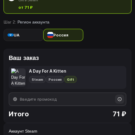
Gift в Steam
unlock the...
от 71 ₽
Шаг 2:
Регион аккаунта
UA
Россия
Ваш заказ
A Day For A Kitten
Steam
Россия
Gift
Итого
71 ₽
Аккаунт Steam