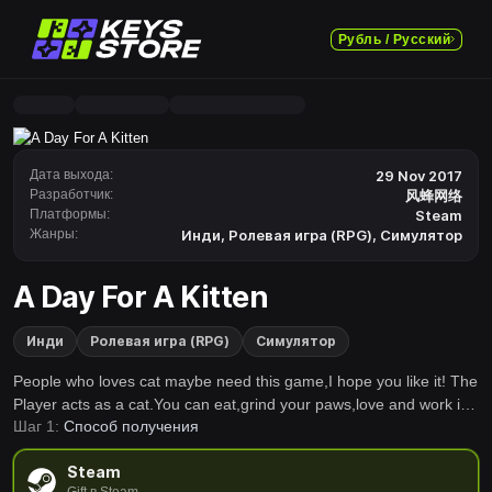
Рубль / Русский
Дата выхода:
29 Nov 2017
Разработчик:
风蜂网络
Платформы:
Steam
Жанры:
Инди
,
Ролевая игра (RPG)
,
Симулятор
A Day For A Kitten
Инди
Ролевая игра (RPG)
Симулятор
People who loves cat maybe need this game,I hope you like it! The
Player acts as a cat.You can eat,grind your paws,love and work in
Шаг 1:
Способ получения
garden,street or your house. At the same time,as the descendants
of Yi Meow Meow,looking for stolen crystal and risk of RPG, to the
Steam
different elements of the area received a variety of magic and