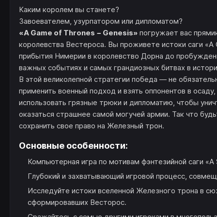
Каким королем вы станете?
Завоевателем, узурпатором или дипломатом?
«A Game of Thrones − Genesis»
погружает вас прями
королевства Вестероса. Вы проживете истоки саги «A
прибытия Нимерии в королевство Дорна до пробуждени
важных событиях и самых грандиозных битвах в истори
В этой великолепной стратегии победа — не обязатель
применить военный подход и взять оппонентов в осаду
использовать грязные трюки и дипломатию, чтобы унич
оказаться страшнее самой могучей армии. Так что буд
сохранить свое право на Железный трон.
Основные особенности:
Компьютерная игра по мотивам фэнтезийной саги «A S
Глубокий и захватывающий игровой процесс, совмещ
Исследуйте истоки вселенной Железного трона в сю
сформировавших Весторос.
Сражайтесь с семью другими игроками в многопольз