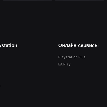
ystation
Онлайн-сервисы
Playstation Plus
е
EA Play
ы