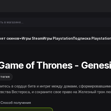
ет скинов
Игры Steam
Игры Playstation
Подписка Playstation
Game of Thrones - Genes
тегия
зитесь в сердце битв и интриг между домами, сформировавшим
евства Вестероса, и сохраните свое право на Железный трон л
.
Способ получения