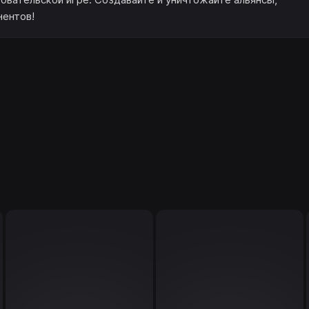
нентов!