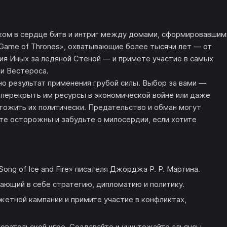
ком в сердце битв и интриг между домами, сформировавшим
 Game of Thrones», охватывающие более тысячи лет — от
я Иных за ледяной Стеной — и примете участие в самых
и Вестероса.
но результат применения грубой силы. Выбор за вами —
, перекрыть им ресурсы в экономической войне или даже
тожить их политически. Предательство и обман могут
ьте осторожны и забудьте о милосердии, если хотите
ong of Ice and Fire» писателя Джорджа Р. Р. Мартина.
ающий в себе стратегию, дипломатию и политику.
жетной кампании и примите участие в конфликтах,
овательской игре. Создавайте и уничтожайте альянсы,