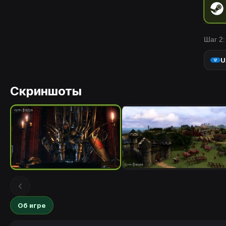
Шаг 2:
U
Скриншоты
Об игре