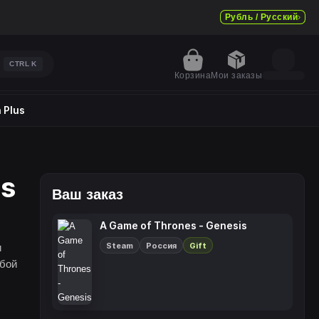
Рубль / Русский
CTRL
K
Корзина
Мои заказы
 Plus
is
Ваш заказ
A Game of Thrones - Genesis
Steam
Россия
Gift
и
юбой