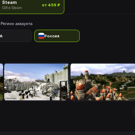
Steam
от 459 ₽
Gift в Steam
Регион аккаунта
A
Россия