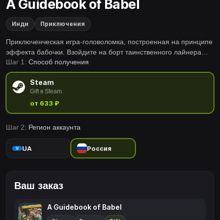
A Guidebook of Babel
Инди
Приключения
Приключенческая игра-головоломка, построенная на принципе
эффекта бабочки. Взойдите на борт таинственного лайнера
Шаг 1:
Способ получения
«Вавилон» (Babel), на котором вы отправитесь в путешествие
на тот свет. Помогайте спутникам исполнять их желания,
Steam
специальной ручкой переписывая прошлое.
Gift в Steam
от 633 ₽
Шаг 2:
Регион аккаунта
UA
Россия
Ваш заказ
A Guidebook of Babel