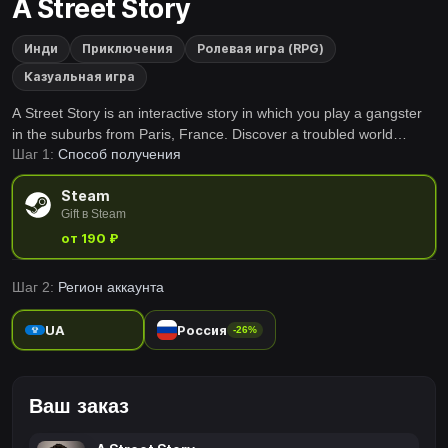
A Street Story
Инди
Приключения
Ролевая игра (RPG)
Казуальная игра
A Street Story is an interactive story in which you play a gangster
in the suburbs from Paris, France. Discover a troubled world
Шаг 1:
Способ получения
mixing gangsters, cops and terrorists. Choose your own path
among those shady characters and try to survive!
Steam
Gift в Steam
от 190 ₽
Шаг 2:
Регион аккаунта
UA
Россия
-26%
Ваш заказ