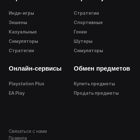
Инди-игры
Стратегии
Экшены
Спортивные
Казуальные
Гонки
Симуляторы
Шутеры
Стратегии
Симуляторы
Онлайн-сервисы
Обмен предметов
Playstation Plus
Купить предметы
EA Play
Продать предметы
Связаться с нами
Правила