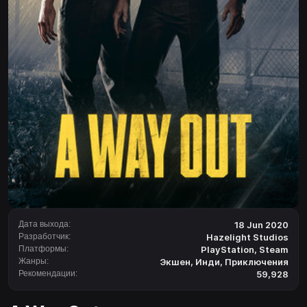
Дата выхода:
18 Jun 2020
Разработчик:
Hazelight Studios
Платформы:
PlayStation
,
Steam
Жанры:
Экшен
,
Инди
,
Приключения
Рекомендации:
59,928