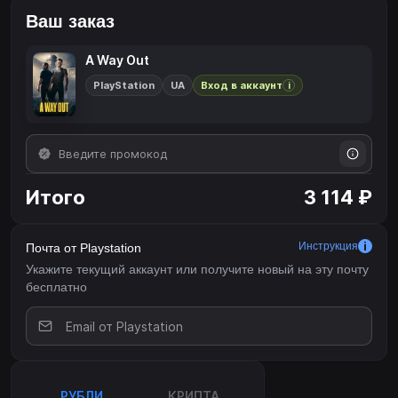
Ваш заказ
A Way Out
PlayStation
UA
Вход в аккаунт
i
Итого
3 114 ₽
Инструкция
Почта от Playstation
Укажите текущий аккаунт или получите новый на эту почту
бесплатно
РУБЛИ
КРИПТА