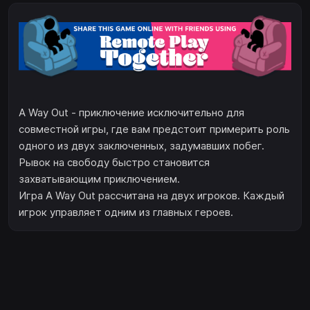
A Way Out - приключение исключительно для
совместной игры, где вам предстоит примерить роль
одного из двух заключенных, задумавших побег.
Рывок на свободу быстро становится
захватывающим приключением.
Игра A Way Out рассчитана на двух игроков. Каждый
игрок управляет одним из главных героев.