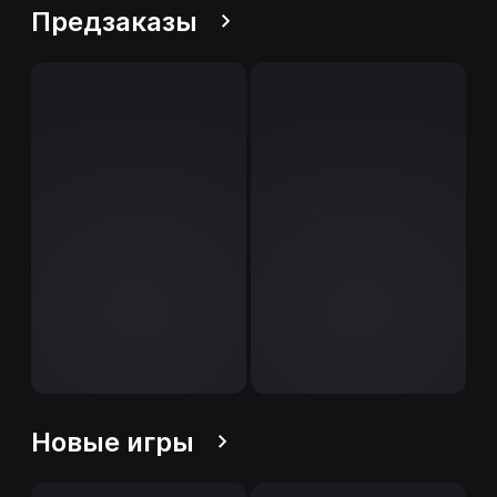
Предзаказы
Новые игры