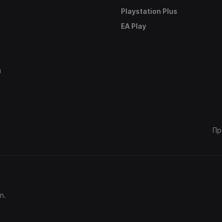
Playstation Plus
е
EA Play
ы
Пр
n.