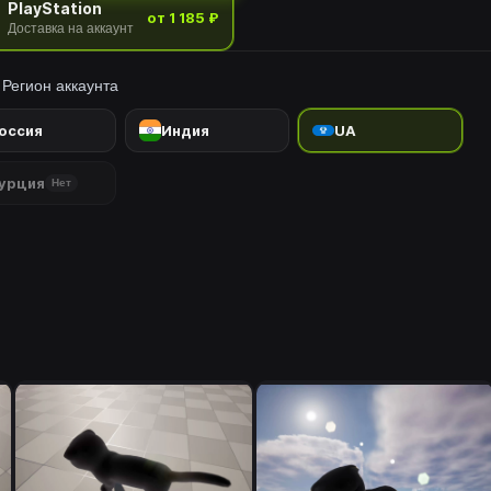
PlayStation
 своих продаж животным и другим общественным
от 1 185 ₽
Доставка на аккаунт
изациям.Получатели и суммы пожертвований указаны на следу
льном сайте.https://www.aabs.co.jp
Регион аккаунта
оссия
Индия
UA
урция
Нет