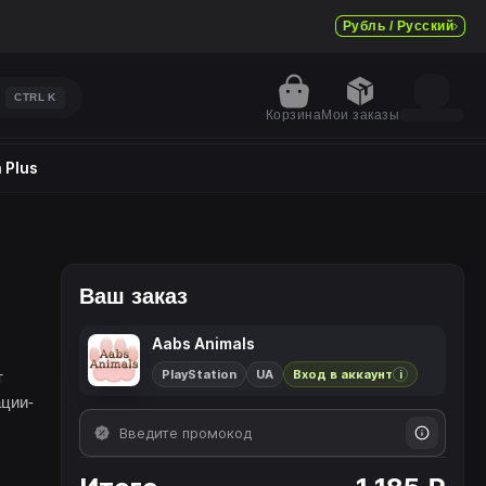
Рубль / Русский
CTRL
K
Корзина
Мои заказы
 Plus
Ваш заказ
Aabs Animals
PlayStation
UA
Вход в аккаунт
т
i
ации-
ует