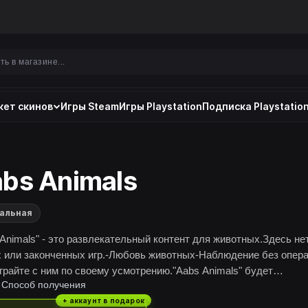
ет скинов
Игры Steam
Игры Playstation
Подписка Playstation
bs Animals
альная
 Animals" - это развлекательный контент для животных.Здесь не
х или законченных игр.-Любовь животных-Наблюдение без опер
Играйте с ним по своему усмотрению."Aabs Animals" будет
Способ получения
лжать развиваться с будущими обновлениями.Субтитры
тавлены только простыми английскими словами.Aabs Inc. жертв
+ аккаунт в подарок