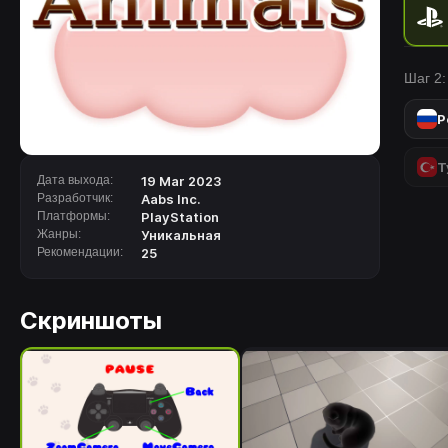
часть
орган
официа
Шаг 2:
Р
Т
Дата выхода:
19 Mar 2023
Разработчик:
Aabs Inc.
Платформы:
PlayStation
Жанры:
Уникальная
Рекомендации:
25
Скриншоты