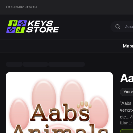
Отзывы
Контакты
Марк
Aa
Уник
"Aabs
четки
etc...
Шаг 1:
продо
предс