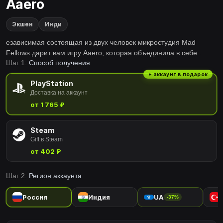
Aaero
Экшен
Инди
езависимая состоящая из двух человек микростудия Mad
Fellows дарит вам игру Aaero, которая объединила в себе
Шаг 1:
Способ получения
сверхскоростной научно-фантастический экшн со стрельбой и
музыкальные элементы, обеспечивающие эффект присутствия
+ аккаунт в подарок
PlayStation
для создания изумительного аудиовизуального опыта.
Доставка на аккаунт
от 1 765 ₽
Steam
Gift в Steam
от 402 ₽
Шаг 2:
Регион аккаунта
Россия
Индия
UA
-37%