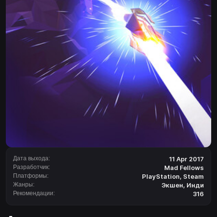
Дата выхода:
11 Apr 2017
Разработчик:
Mad Fellows
Платформы:
PlayStation
,
Steam
Жанры:
Экшен
,
Инди
Рекомендации:
316