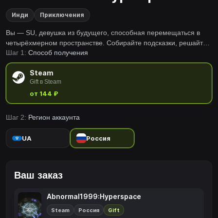
Инди
Приключения
Вы — SU, девушка из будущего, способная перемещаться в
четырёхмерном пространстве. Собирайте подсказки, решайте
Шаг 1:
Способ получения
загадки и раскройте тайну её происхождения.
Steam
Gift в Steam
от 144 ₽
Шаг 2:
Регион аккаунта
UA
Россия
Ваш заказ
Abnormal1999:Hyperspace
Steam
Россия
Gift