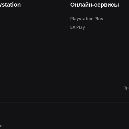
ystation
Онлайн-сервисы
Playstation Plus
е
EA Play
ы
Пр
n.