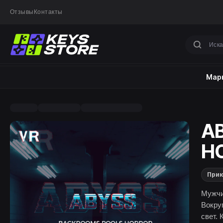
Отзывы
Контакты
Марк
A
H
При
Мужчи
Вокру
свет. 