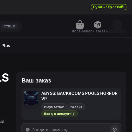
Рубль / Русский
CTRL
K
Корзина
Мои заказы
 Plus
LS
Ваш заказ
ABYSS: BACKROOMS POOLS HORROR
VR
PlayStation
Россия
Вход в аккаунт
i
ый