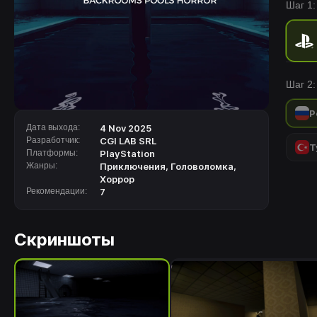
Шаг 1:
наблюд
наход
наблю
еще пр
BACKR
Шаг 2:
вы на
кажет
Р
Дата выхода:
4 Nov 2025
Разработчик:
CGI LAB SRL
Т
Платформы:
PlayStation
Жанры:
Приключения
,
Головоломка
,
Хоррор
Рекомендации:
7
Скриншоты