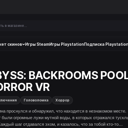
ет скинов
Игры Steam
Игры Playstation
Подписка Playstation
BYSS: BACKROOMS POO
ORROR VR
ключения
Головоломка
Хоррор
на проснулся и обнаружил, что находится в незнакомом месте.
г были огромные лужи мутной воды, в которых отражался тускл
Каждый шаг отдавался эхом, и казалось, что за тобой кто-то