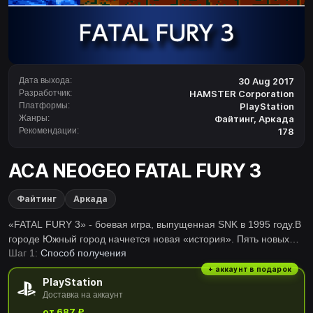
Дата выхода:
30 Aug 2017
Разработчик:
HAMSTER Corporation
Платформы:
PlayStation
Жанры:
Файтинг
,
Аркада
Рекомендации:
178
ACA NEOGEO FATAL FURY 3
Файтинг
Аркада
«FATAL FURY 3» - боевая игра, выпущенная SNK в 1995 году.В
городе Южный город начнется новая «история». Пять новых
Шаг 1:
Способ получения
персонажей объединяются для 10 голодных волков, готовых к
битве.Благодаря новым элементам, таким как механик
+ аккаунт в подарок
PlayStation
Oversway и Combination Art, будьте готовы к эпическим и
Доставка на аккаунт
интенсивным боям!Серия ‶ACA NEOGEO' добросовестно
от 687 ₽
воспроизведены многие классические NEOGEO