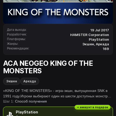
Дата выхода:
19 Jul 2017
Разработчик:
HAMSTER Corporation
Платформы:
PlayStation
Жанры:
Экшен
,
Аркада
Рекомендации:
169
ACA NEOGEO KING OF THE
MONSTERS
Экшен
Аркада
«KING OF THE MONSTERS» - игра-экшн, выпущенная SNK в
1991 году.Игроки выбирают один из шести доступных монстров
Шаг 1:
Способ получения
и сражаются по Японии, чтобы претендовать на звание
сильнейшего монстра.В дополнение к обычным атакам, таким
+ аккаунт в подарок
PlayStation
как удары и удары, используйте более разрушительные