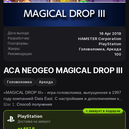
Дата выхода:
16 Apr 2018
Разработчик:
HAMSTER Corporation
Платформы:
PlayStation
Жанры:
Головоломка
,
Аркада
Рекомендации:
100
ACA NEOGEO MAGICAL DROP III
Головоломка
Аркада
«MAGICAL DROP III» - игра-головоломка, выпущенная в 1997
году компанией Data East. С настройками и дополнениями к
Шаг 1:
Способ получения
системе от «MAGICAL DROP II» эта версия намного более
живая и цепная, чем ее предшественница. Наряду с
+ аккаунт в подарок
PlayStation
добавлением режима Magical Journey теперь есть больше
Доставка на аккаунт
способов наслаждаться действием.Серия ‶АСА NEOGEO'
от 687 ₽
добросовестно воспроизведены многие классические NEOGEO