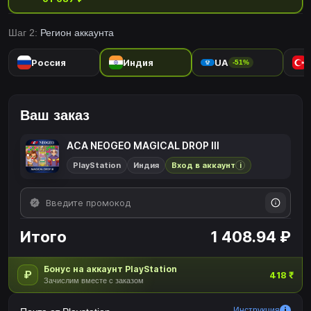
шедевры.Игроки могут изменять различные настройки игры,
такие как сложность игры, а также воспроизводят атмосферу
Шаг 2:
Регион аккаунта
игровых настроек дисплея в то время. игроки также могут
конкурировать друг с другом со всего мира со своими высокими
Россия
Индия
UA
-51%
баллами.Пожалуйста, наслаждайтесь шедевр, который
построил поколения для видеоигр.
Ваш заказ
ACA NEOGEO MAGICAL DROP III
PlayStation
Индия
Вход в аккаунт
i
Итого
1 408.94 ₽
Бонус на аккаунт PlayStation
₽
418 ₹
Зачислим вместе с заказом
Инструкция