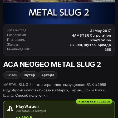
Дата выхода:
31 May 2017
Разработчик:
HAMSTER Corporation
Платформы:
PlayStation
Жанры:
Экшен
,
Шутер
,
Аркада
Рекомендации:
355
ACA NEOGEO METAL SLUG 2
Экшен
Шутер
Аркада
«METAL SLUG 2» - это игра-экшн, выпущенная SNK в 1998
году.Игроки могут выбирать из Марко, Тармы, Эри и Фио с
Шаг 1:
Способ получения
целью разгрома повстанческой армии Мордена, которая снова
замышляет переворот. В дополнение к тяжелым пулеметам и
+ аккаунт в подарок
PlayStation
дробовикам из предыдущих игр, новое оружие, такое как
Доставка на аккаунт
лазерные пушки, было добавлено для еще большего
от 680 ₽
количества вариантов битвы.Серия ‶АСА NEOGEO'