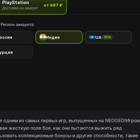
PlayStation
, чтобы завершить свою миссию!Серия ‶АСА NEOGEO'
от 687 ₽
Доставка на аккаунт
совестно воспроизведены многие классические NEOGEO
ры.Игроки могут изменять различные настройки игры, такие как
Регион аккаунта
ость игры, а также воспроизводят атмосферу игровых настроек
я в то время. игроки также могут конкурировать друг с другом с
оссия
Индия
UA
-51%
 мира со своими высокими баллами.Пожалуйста, наслаждайтесь
р, который построил поколения для видеоигр.
урция
ыл одним из самых первых игр, выпущенных на NEOGEO!Игрок
вая жесткую поле боя, как они пытаются выжить ряд
зовать коллекционные бонусы и другие способности, такие