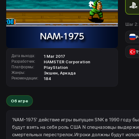
рулон
добро
шедев
Шаг 2:
сложн
диспле
Р
всего
шедев
Т
Дата выхода:
1 Mar 2017
Разработчик:
HAMSTER Corporation
Платформы:
PlayStation
Жанры:
Экшен
,
Аркада
Рекомендации:
184
Об игре
'NAM-1975' действие игры выпущен SNK в 1990 году б
будут взять на себя роль США N спецназовцы выдержи
смертельных перестрелок.Игроки должны будут исполь