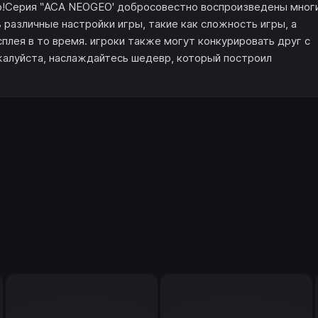
ию!Серия ‶АСА NEOGEO' добросовестно воспроизведены мног
различные настройки игры, такие как сложность игры, а
лея в то время. игроки также могут конкурировать друг с
жалуйста, наслаждайтесь шедевр, который построил